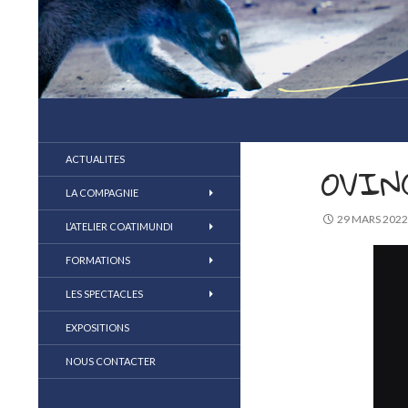
compagnie coatimundi
la marionnette au coeur du jeu
ACTUALITES
OVIN
LA COMPAGNIE
29 MARS 2022
L’ATELIER COATIMUNDI
FORMATIONS
LES SPECTACLES
EXPOSITIONS
NOUS CONTACTER