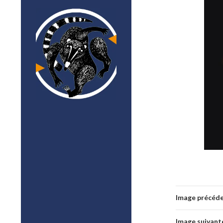
Image précéd
Image suivant