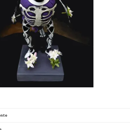
ente
e