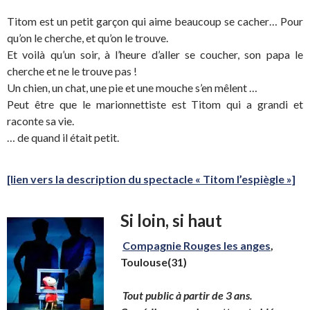
Titom est un petit garçon qui aime beaucoup se cacher… Pour
qu’on le cherche, et qu’on le trouve.
Et voilà qu’un soir, à l’heure d’aller se coucher, son papa le
cherche et ne le trouve pas !
Un chien, un chat, une pie et une mouche s’en mêlent …
Peut être que le marionnettiste est Titom qui a grandi et
raconte sa vie.
… de quand il était petit.
[lien vers la description du spectacle « Titom l’espiègle »]
Si loin, si haut
Compagnie Rouges les anges
,
Toulouse(31)
Tout public à partir de 3 ans.