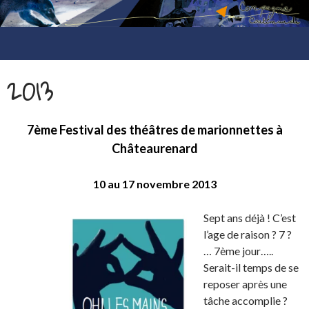
compagnie coatimundi
ALLER
AU
2013
CONTENU
7ème Festival des théâtres de marionnettes
à
Châteaurenard
10 au 17 novembre 2013
Sept ans déjà ! C’est
l’age de raison ? 7 ?
… 7ème jour…..
Serait-il temps de se
reposer après une
tâche accomplie ?