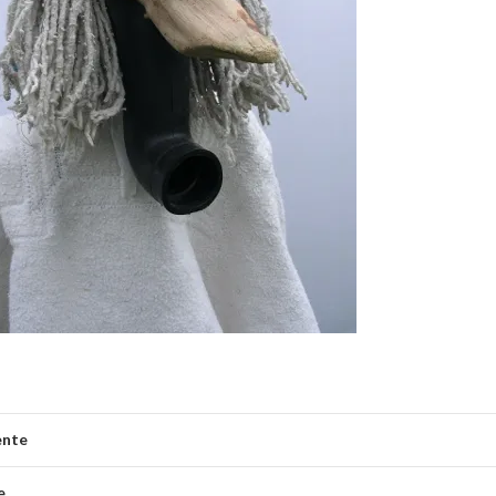
ente
e