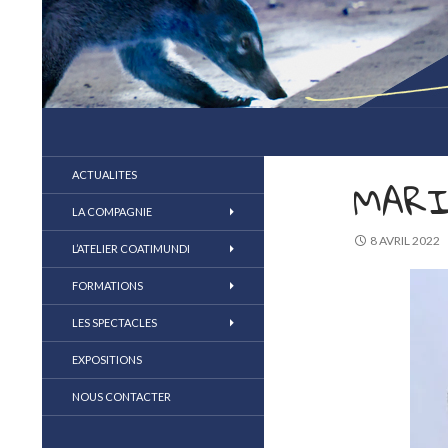
compagnie coatimundi
la marionnette au coeur du jeu
ACTUALITES
MARI
LA COMPAGNIE
8 AVRIL 2022
L’ATELIER COATIMUNDI
FORMATIONS
LES SPECTACLES
EXPOSITIONS
NOUS CONTACTER