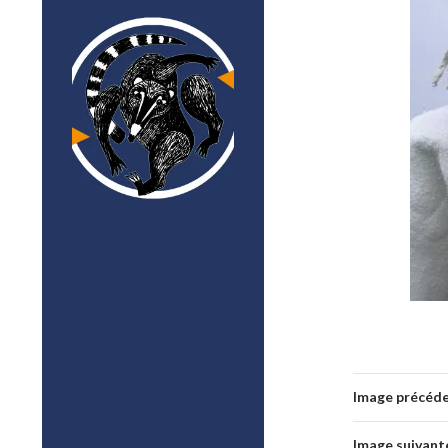
Image précéd
Image suivant