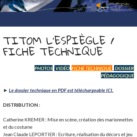
compagnie coatimundi
ALLER
AU
TITOM L’ESPIÈGLE /
CONTENU
FICHE TECHNIQUE
PHOTOS
VIDÉO
FICHE TECHNIQUE
DOSSIER
PÉDAGOGIQUE
►
Le dossier technique en PDF est téléchargeable ICI.
DISTRIBUTION :
Catherine KREMER : Mise en scène, création des marionnettes
et du costume
Jean Claude LEPORTIER : Ecriture, réalisation du décors et jeu