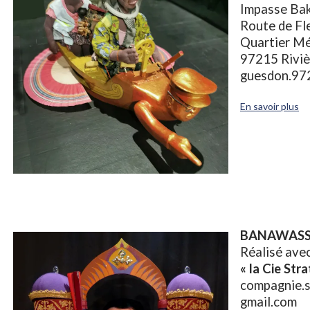
Impasse Ba
Route de Fl
Quartier M
97215 Riviè
guesdon.97
En savoir plus
BANAWASSI
Réalisé ave
« la Cie Str
compagnie.
gmail.com