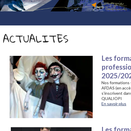
compagnie coatimundi
ALLER
AU
ACTUALITES
CONTENU
Les form
professi
2025/20
Nos formations
AFDAS (en accès 
s’inscrivent da
QUALIOPI
En savoir plus
Les form