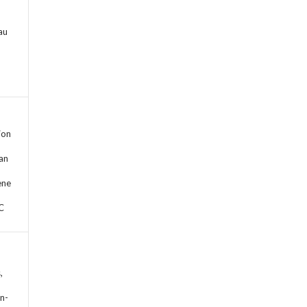
au
ion
ean
ène
C
,
an-