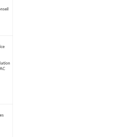
n
nseil
ice
éation
RAC
tes