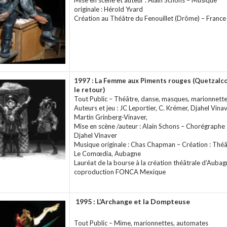
Mise en scène et auteur : Alain Schons – Musique
originale : Hérold Yvard
Création au Théâtre du Fenouillet (Drôme) – France
1997 : La Femme aux Piments rouges (Quetzalco
le retour)
Tout Public – Théâtre, danse, masques, marionnett
Auteurs et jeu : JC Leportier, C. Krémer, Djahel Vinav
Martin Grinberg-Vinaver,
Mise en scène /auteur : Alain Schons – Chorégraphe 
Djahel Vinaver
Musique originale : Chas Chapman – Création : Théâ
Le Comœdia, Aubagne
Lauréat de la bourse à la création théâtrale d’Aubag
coproduction FONCA Mexique
1995 : L’Archange et la Dompteuse
Tout Public – Mime, marionnettes, automates