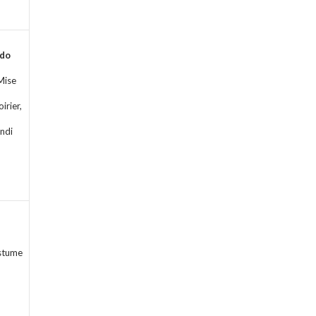
odo
Mise
irier,
undi
ostume