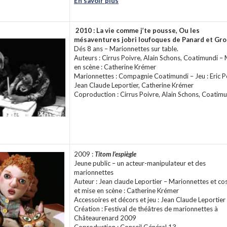
En savoir plus
2010 : La vie comme j’te pousse, Ou les
mésaventures jobri loufoques de Panard et Gr
Dés 8 ans – Marionnettes sur table.
Auteurs : Cirrus Poivre, Alain Schons, Coatimundi – 
en scène : Catherine Krémer
Marionnettes : Compagnie Coatimundi – Jeu : Eric Po
Jean Claude Leportier, Catherine Krémer
Coproduction : Cirrus Poivre, Alain Schons, Coatim
2009 :
Titom l’espiègle
Jeune public – un acteur-manipulateur et des
marionnettes
Auteur : Jean claude Leportier – Marionnettes et c
et mise en scène : Catherine Krémer
Accessoires et décors et jeu : Jean Claude Leportier
Création : Festival de théâtres de marionnettes à
Châteaurenard 2009