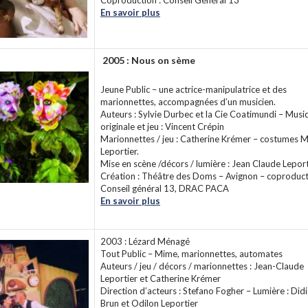
Coproduction : Conseil Général 13
En savoir plus
2005 : Nous on sème
Jeune Public – une actrice-manipulatrice et des
marionnettes, accompagnées d’un musicien.
Auteurs : Sylvie Durbec et la Cie Coatimundi – Musi
originale et jeu : Vincent Crépin
Marionnettes / jeu : Catherine Krémer – costumes M
Leportier.
Mise en scène /décors / lumière : Jean Claude Leport
Création : Théâtre des Doms – Avignon – coproduct
Conseil général 13, DRAC PACA
En savoir plus
2003 : Lézard Ménagé
Tout Public – Mime, marionnettes, automates
Auteurs / jeu / décors / marionnettes : Jean-Claude
Leportier et Catherine Krémer
Direction d’acteurs : Stefano Fogher – Lumière : Didi
Brun et Odilon Leportier