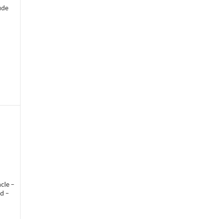
ude
cle –
d –