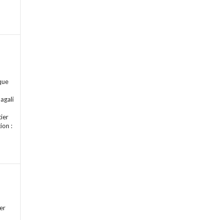
que
agali
ier
ion :
er