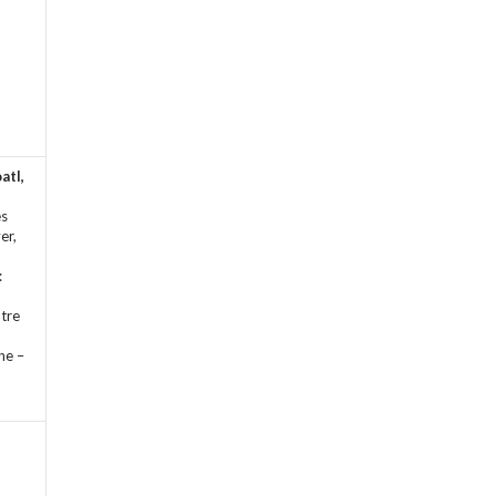
atl,
es
er,
:
tre
ne –