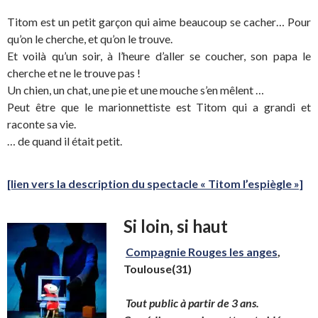
Titom est un petit garçon qui aime beaucoup se cacher… Pour
qu’on le cherche, et qu’on le trouve.
Et voilà qu’un soir, à l’heure d’aller se coucher, son papa le
cherche et ne le trouve pas !
Un chien, un chat, une pie et une mouche s’en mêlent …
Peut être que le marionnettiste est Titom qui a grandi et
raconte sa vie.
… de quand il était petit.
[lien vers la description du spectacle « Titom l’espiègle »]
Si loin, si haut
Compagnie Rouges les anges
,
Toulouse(31)
Tout public à partir de 3 ans.