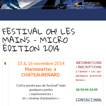
compagnie coatimundi
ALLER
AU
FESTIVAL OH! LES
CONTENU
MAINS – MICRO
ÉDITION 2014
INFORMATIONS
15 & 16 novembre 2014
/ INSCRIPTIONS
M
arionnettes
à
à l’atelier « Les sacs
CHATEAURENARD
plastiques prennent
formes »
Cette année pas de festival
*
mais
quelques perles
04 90 94 54 49
« marionnettes »
et « cinéma d’animation ».
CONTACT MAIL