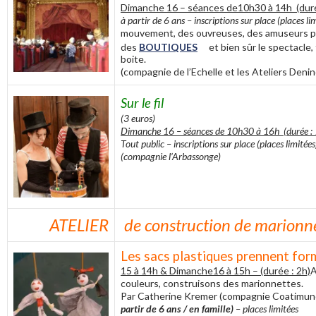
Dimanche 16 – séances de10h30 à 14h (duré
à partir de 6 ans – inscriptions sur place (places li
mouvement, des ouvreuses, des amuseurs pu
des
BOUTIQUES
et bien sûr le spectacle,
boite.
(compagnie de l’Echelle et les Ateliers Denin
Sur le fil
(3 euros)
Dimanche 16 – séances de 10h30 à 16h (durée :
Tout public – inscriptions sur place (places limitées
(compagnie l’Arbassonge)
ATELIER
de construction de marionn
Les sacs plastiques pr
15 à 14h & Dimanche16 à 15h – (durée : 2h)
A
couleurs, construisons des marionnettes.
Par Catherine Kremer (compagnie Coatimun
partir de 6 ans / en famille)
– places limitées