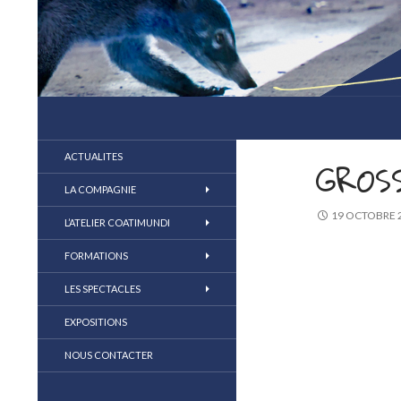
compagnie coatimundi
la marionnette au coeur du jeu
ACTUALITES
GROS
LA COMPAGNIE
19 OCTOBRE 
L’ATELIER COATIMUNDI
FORMATIONS
LES SPECTACLES
EXPOSITIONS
NOUS CONTACTER