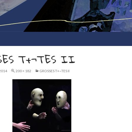
SES T+¬TES II
2014
200 × 182
GROSSES T+¬TES II