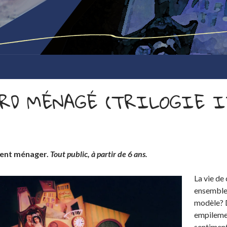
RD MÉNAGÉ (TRILOGIE I
ent ménager.
Tout public, à partir de 6 ans.
La vie de
ensemble 
modèle? D
empilemen
sentiment