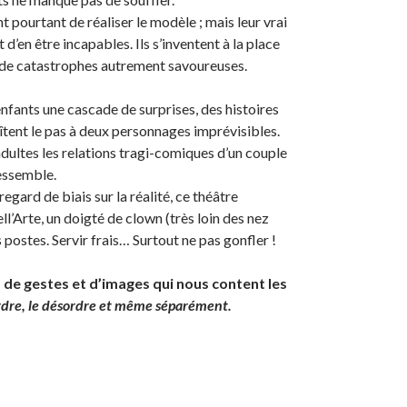
nt pourtant de réaliser le modèle ; mais leur vrai
 d’en être incapables. Ils s’inventent à la place
 de catastrophes autrement savoureuses.
enfants une cascade de surprises, des histoires
tent le pas à deux personnages imprévisibles.
adultes les relations tragi-comiques d’un couple
ressemble.
egard de biais sur la réalité, ce théâtre
l’Arte, un doigté de clown (très loin des nez
postes. Servir frais… Surtout ne pas gonfler !
s de gestes et d’images qui nous content les
ordre, le désordre et même séparément.