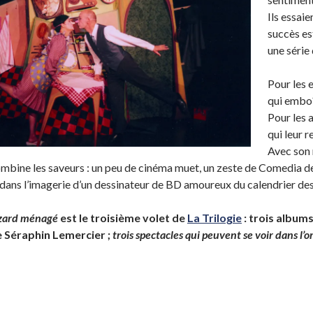
Ils essaie
succès est
une série
Pour les 
qui emboî
Pour les 
qui leur 
Avec son r
mbine les saveurs : un peu de cinéma muet, un zeste de Comedia del
 dans l’imagerie d’un dessinateur de BD amoureux du calendrier des 
zard ménagé
est le troisième volet de
La Trilogie
: trois album
 Séraphin Lemercier ;
trois specta
cles q
ui peuvent se voir dans l’