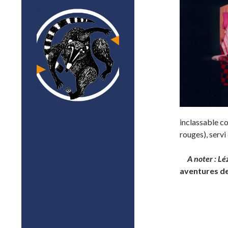
inclassable co
rouges), servi
A noter : Lé
aventures de