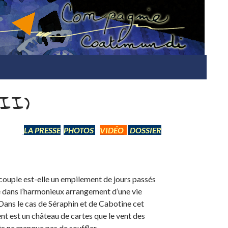
ALLE
II)
LA
PRESSE
PHOTOS
VIDÉO
DOSSIER
 couple est-elle un empilement de jours passés
dans l’harmonieux arrangement d’une vie
ans le cas de Séraphin et de Cabotine cet
t est un château de cartes que le vent des
s ne manque pas de souffler.