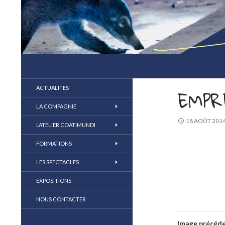
compagnie coatimundi
la marionnette au coeur du jeu
ACTUALITES
EMPR
LA COMPAGNIE
18 AOÛT 201
L’ATELIER COATIMUNDI
FORMATIONS
LES SPECTACLES
EXPOSITIONS
NOUS CONTACTER
Image précéd