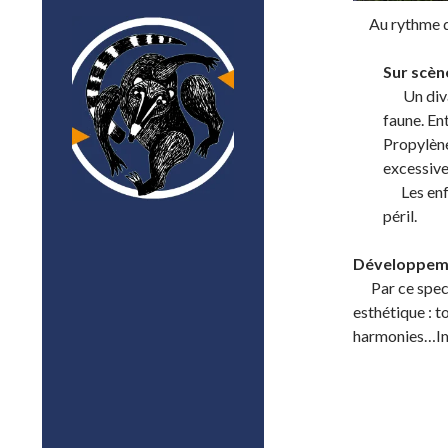
;;;;
Au rythme de
Sur scène
…..
Un div
faune. En
Propylène
excessive
…..
Les enf
péril.
Développeme
…..
Par ce spec
esthétique : t
harmonies…Ima