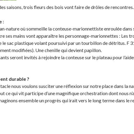
s saisons, trois fleurs des bois vont faire de drôles de rencontres.
 :
an-nature où sommeille la conteuse-marionnettiste enroulée dans 
tre ses mains vont apparaître les personnage-marionnettes : Les troi
 le sac plastique volant poursuivi par un tourbillon de détritus. F 3
ment modifiées). Une chenille qui devient papillon.
ants seront invités à rejoindre la conteuse sur le plateau pour l’aid
nt durable ?
tacle nous voulons susciter une réflexion sur notre place dans la n
out ce qui vit participe d’une magnifique orchestration dont nous n’
ginons ensemble un progrès qui irait vers le long terme dans le re