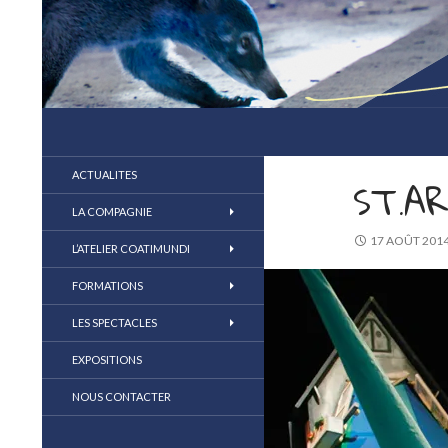
compagnie coatimundi
la marionnette au coeur du jeu
ACTUALITES
ST.A
LA COMPAGNIE
17 AOÛT 201
L’ATELIER COATIMUNDI
FORMATIONS
LES SPECTACLES
EXPOSITIONS
NOUS CONTACTER